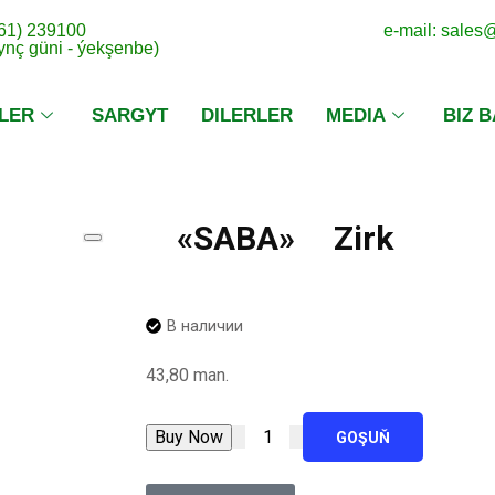
 61) 239100
e-mail: sale
dynç güni - ýekşenbe)
LER
SARGYT
DILERLER
MEDIA
BIZ 
«SABA» Zirk
В наличии
43,80
man.
Buy Now
GOŞUŇ