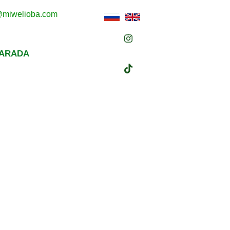
s@miwelioba.com
BARADA