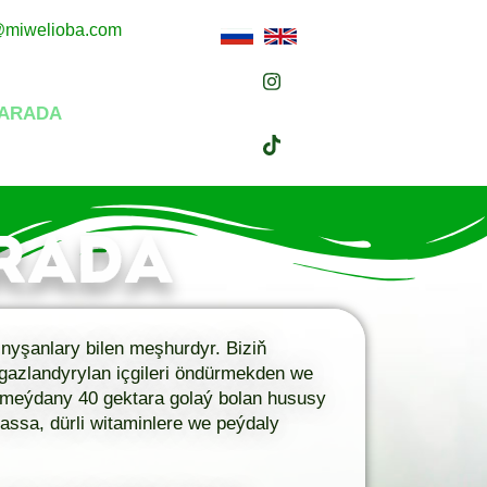
s@miwelioba.com
BARADA
nyşanlary bilen meşhurdyr. Biziň
 gazlandyrylan içgileri öndürmekden we
meýdany 40 gektara golaý bolan hususy
assa, dürli witaminlere we peýdaly