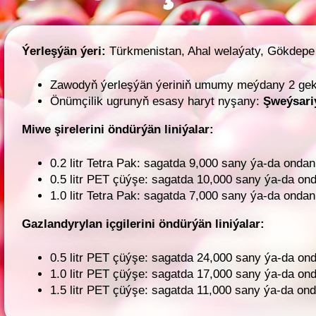
Ýerleşýän ýeri:
Türkmenistan, Ahal welaýaty, Gökdepe e
Zawodyň ýerleşýän ýeriniň umumy meýdany 2 gek
Önümçilik ugrunyň esasy haryt nyşany:
Şweýsari
Miwe şirelerini öndürýän liniýalar:
0.2 litr Tetra Pak: sagatda 9,000 sany ýa-da ondan
0.5 litr PET çüýşe: sagatda 10,000 sany ýa-da ond
1.0 litr Tetra Pak: sagatda 7,000 sany ýa-da ondan
Gazlandyrylan içgilerini öndürýän liniýalar:
0.5 litr PET çüýşe: sagatda 24,000 sany ýa-da ond
1.0 litr PET çüýşe: sagatda 17,000 sany ýa-da ond
1.5 litr PET çüýşe: sagatda 11,000 sany ýa-da ond