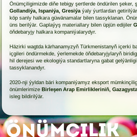
Önümçiligimizde diňe tebigy şertlerde öndürilen şeker,
Gollandiýa, Ispaniýa, Gresiýa
ýaly ýurtlardan getirilýä
köp sanly halkara güwänamalar bilen tassyklanan. Önüm
üns berilýär. Gaplaýyş materiallary bilen üpjün edijiler
G
öňdebaryjy halkara kompaniýalarydyr.
Häzirki wagtda kärhanamyzyň Türkmenistanyň içerki baz
içgileri öndürmekde, ýerlemekde öňdebaryjylaryň birid
hil derejesi we ekologiýa standartlaryna gabat gelýänlig
tassyklanandyr.
2020-nji ýyldan bäri kompaniýamyz eksport mümkinçiligi
önümlerimize
Birleşen Arap Emirlikleriniň, Gazagy
isleg bildirilýär.