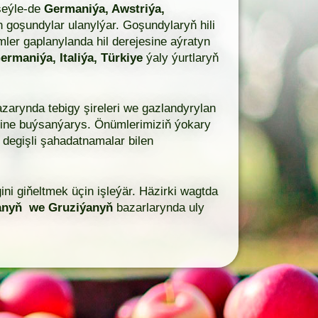
 şeýle-de
Germaniýa, Awstriýa,
n goşundylar ulanylýar. Goşundylaryň hili
ler gaplanylanda hil derejesine aýratyn
ermaniýa, Italiýa, Türkiye
ýaly ýurtlaryň
arynda tebigy şireleri we gazlandyrylan
igine buýsanýarys. Önümlerimiziň ýokary
i degişli şahadatnamalar bilen
ni giňeltmek üçin işleýär. Häzirki wagtda
stanyň we Gruziýanyň
bazarlarynda uly