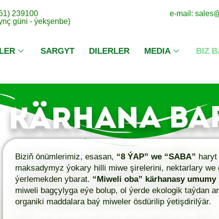
 61) 239100
e-mail: sale
dynç güni - ýekşenbe)
LER
SARGYT
DILERLER
MEDIA
BIZ 
Biziň önümlerimiz, esasan,
“8 ÝAP” we “SABA”
haryt 
maksadymyz ýokary hilli miwe şirelerini, nektarlary we
ýerlemekden ybarat.
“Miweli oba” kärhanasy umumy
miweli bagçylyga eýe bolup, ol ýerde ekologik taýdan ar
organiki maddalara baý miweler ösdürilip ýetişdirilýär.