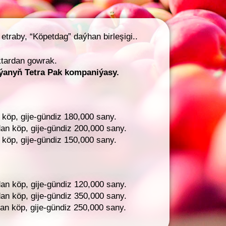
traby, “Köpetdag” daýhan birleşigi..
tardan gowrak.
ýanyň Tetra Pak kompaniýasy.
 köp, gije-gündiz 180,000 sany.
an köp, gije-gündiz 200,000 sany.
 köp, gije-gündiz 150,000 sany.
an köp, gije-gündiz 120,000 sany.
an köp, gije-gündiz 350,000 sany.
an köp, gije-gündiz 250,000 sany.