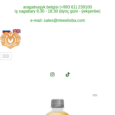
aragatnaşyk belgisi (+993 61) 239100
iş sagatlary 9.30 - 18.30 (dynç güni - ýekşenbe)
e-mail: sales@miwelioba.com