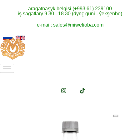
aragatnaşyk belgisi (+993 61) 239100
iş sagatlary 9.30 - 18.30 (dynç güni - ýekşenbe)
e-mail: sales@miwelioba.com