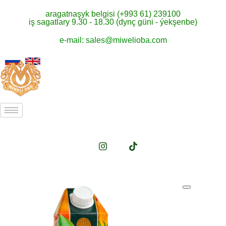
aragatnaşyk belgisi (+993 61) 239100
iş sagatlary 9.30 - 18.30 (dynç güni - ýekşenbe)
e-mail: sales@miwelioba.com