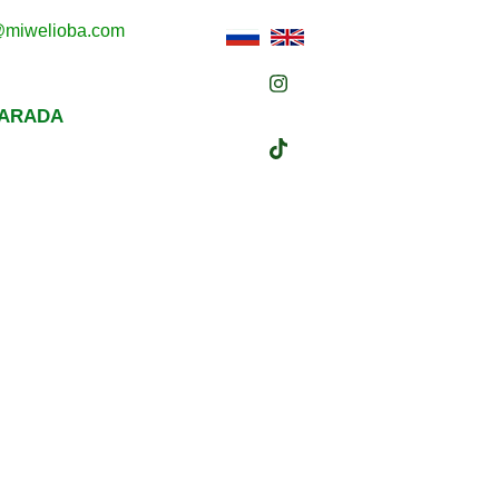
s@miwelioba.com
BARADA