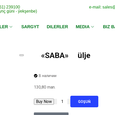
 61) 239100
e-mail: sale
dynç güni - ýekşenbe)
LER
SARGYT
DILERLER
MEDIA
BIZ 
«SABA» ülje
В наличии
130,80
man.
Buy Now
GOŞUŇ