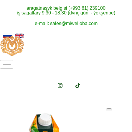
aragatnaşyk belgisi (+993 61) 239100
iş sagatlary 9.30 - 18.30 (dynç güni - ýekşenbe)
e-mail: sales@miwelioba.com