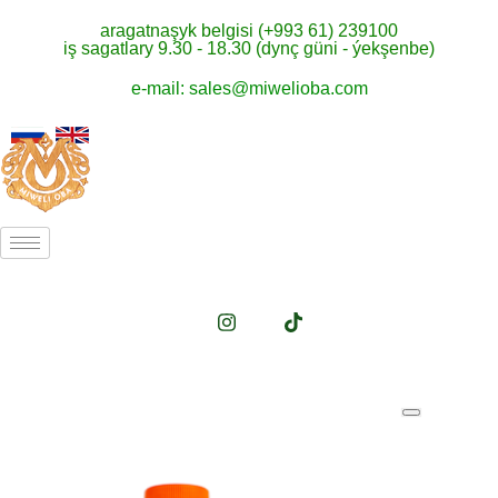
aragatnaşyk belgisi (+993 61) 239100
iş sagatlary 9.30 - 18.30 (dynç güni - ýekşenbe)
e-mail: sales@miwelioba.com