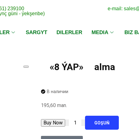
 61) 239100
e-mail: sale
dynç güni - ýekşenbe)
LER
SARGYT
DILERLER
MEDIA
BIZ 
«8 ÝAP» alma
В наличии
195,60
man.
Buy Now
GOŞUŇ