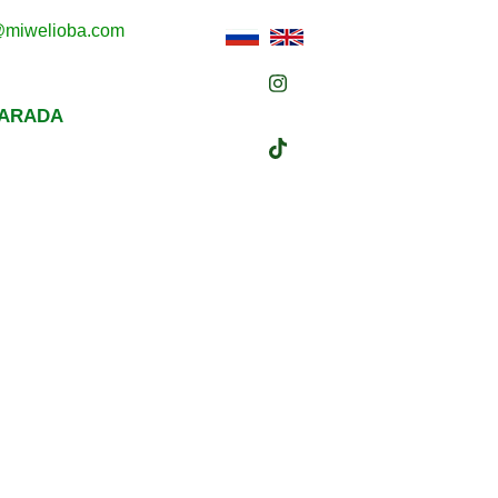
s@miwelioba.com
BARADA